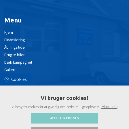
Menu
Hjem
Finansiering
Åbningstider
Brugte biler
Dæk kampagne!
Galleri
Kontakt
Cookies
Vi bruger cookies!
Åbningstider
Vi benytter cookies for at give dig den bedst mulige oplevelse.
More info
Mandag - Fredag:
10.00 - 17.00
ACCEPTER COOKIES
Lørdag - Søndag:
Efter aftale