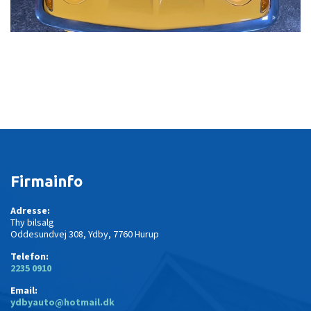
Firmainfo
Adresse:
Thy bilsalg
Oddesundvej 308, Ydby, 7760 Hurup
Telefon:
2235 0910
Email:
ydbyauto@hotmail.dk