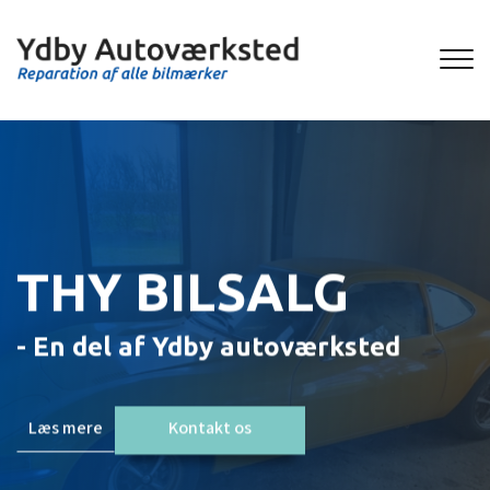
Gå
til
hovedindhold
THY BILSALG
- En del af Ydby autoværksted
Læs mere
Kontakt os